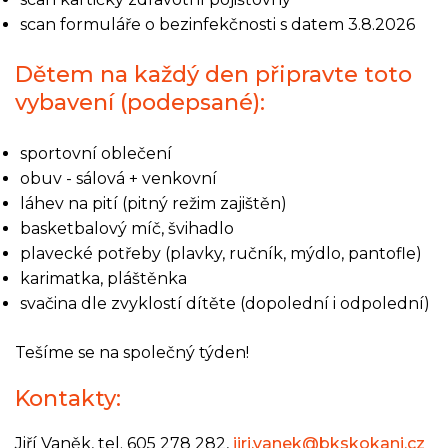
scan formuláře o bezinfekčnosti s datem 3.8.2026
Dětem na každý den připravte toto
vybavení (podepsané):
sportovní oblečení
obuv - sálová + venkovní
láhev na pití (pitný režim zajištěn)
basketbalový míč, švihadlo
plavecké potřeby (plavky, ručník, mýdlo, pantofle)
karimatka, pláštěnka
svačina dle zvyklostí dítěte (dopolední i odpolední)
Tešíme se na společný týden!
Kontakty:
Jiří Vaněk, tel. 605 278 282,
jiri.vanek@bkskokani.cz