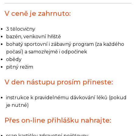
V ceně je zahrnuto:
3 tělocvičny
bazén, venkovní hřiště
bohatý sportovní i zábavný program (za každého
počasí) a samozřejmě i odpočinek
obědy
pitný režim
V den nástupu prosím přineste:
instrukce k pravidelnému dávkování léků (pokud
je nutné)
Přes on-line přihlášku nahrajte:
scan kartičky zdravotní pojišťovny