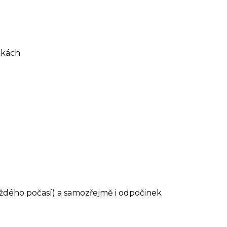
nkách
aždého počasí) a samozřejmě i odpočinek