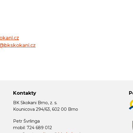
okani.cz
a@bkskokani.cz
Kontakty
P
BK Skokani Brno, z. s.
Kounicova 294/63, 602 00 Brno
Petr Švrlinga
mobil: 724 689 012