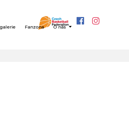
galerie
Fanzona
O nás