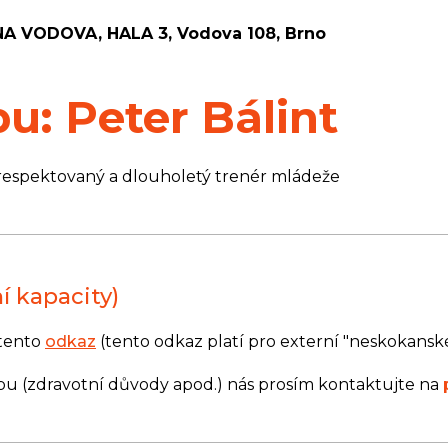
 VODOVA, HALA 3, Vodova 108, Brno
u: Peter Bálint
respektovaný a dlouholetý trenér mládeže
í kapacity)
 tento
odkaz
(tento odkaz platí pro externí "neskokanské
pu (zdravotní důvody apod.) nás prosím kontaktujte na