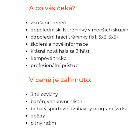
A co vás čeká?
zkušení trenéři
dopolední skills tréninky v menších skupi
odpolední hrací tréninky (1x1, 3x3, 5x5)
školení a nové informace
krásná nová hala se 3 hřišti
kempové tričko
profesionální přístup
V ceně je zahrnuto:
3 tělocvičny
bazén, venkovní hřiště
bohatý sportovní i zábavný program (za k
obědy
pitný režim