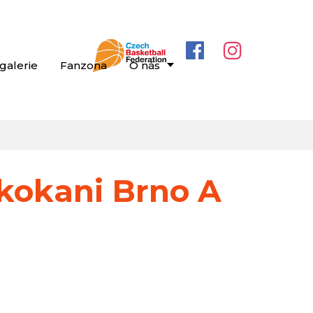
galerie
Fanzona
O nás
kokani Brno A