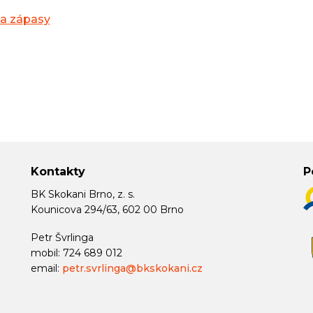
na zápasy
Kontakty
P
BK Skokani Brno, z. s.
Kounicova 294/63, 602 00 Brno
Petr Švrlinga
mobil: 724 689 012
email:
petr.svrlinga@bkskokani.cz