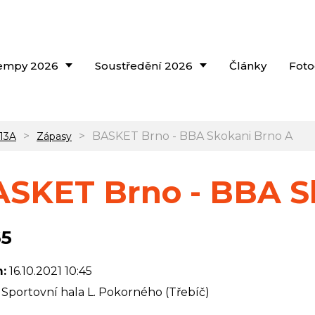
empy 2026
Soustředění 2026
Články
Foto
>
>
BASKET Brno - BBA Skokani Brno A
U13A
Zápasy
SKET Brno - BBA S
65
:
16.10.2021 10:45
Sportovní hala L. Pokorného (Třebíč)