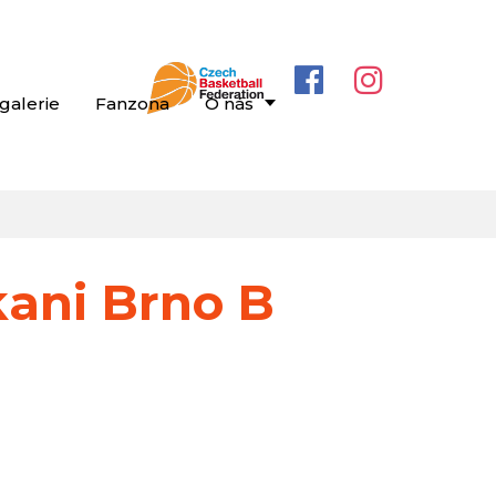
galerie
Fanzona
O nás
ani Brno B