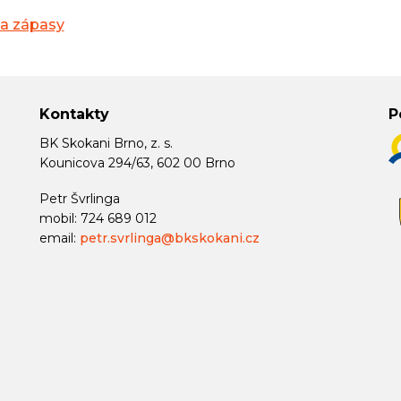
na zápasy
Kontakty
P
BK Skokani Brno, z. s.
Kounicova 294/63, 602 00 Brno
Petr Švrlinga
mobil: 724 689 012
email:
petr.svrlinga@bkskokani.cz