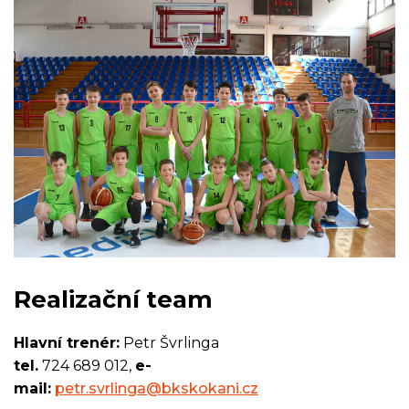
Realizační team
Hlavní trenér:
Petr Švrlinga
tel.
724 689 012,
e-
mail:
petr.svrlinga@bkskokani.cz