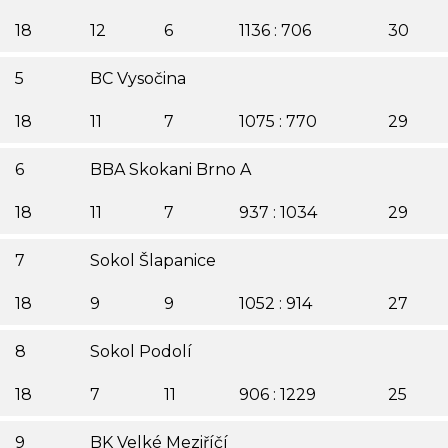
18
12
6
1136 : 706
30
5
BC Vysočina
18
11
7
1075 : 770
29
6
BBA Skokani Brno A
18
11
7
937 : 1034
29
7
Sokol Šlapanice
18
9
9
1052 : 914
27
8
Sokol Podolí
18
7
11
906 : 1229
25
9
BK Velké Meziříčí