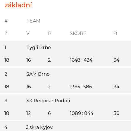
základní
#
TEAM
Z
V
P
SKÓRE
B
1
Tygři Brno
18
16
2
1648 : 424
34
2
SAM Brno
18
16
2
1395 : 586
34
3
SK Renocar Podolí
18
12
6
1089 : 844
30
4
Jiskra Kyjov