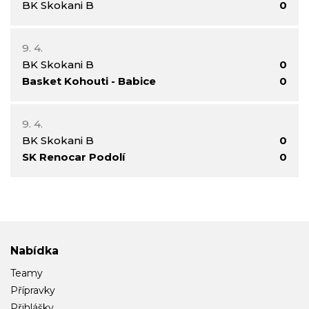
BK Skokani B
0
9. 4.
BK Skokani B
0
Basket Kohouti - Babice
0
9. 4.
BK Skokani B
0
SK Renocar Podolí
0
Nabídka
Teamy
Přípravky
Přihlášky