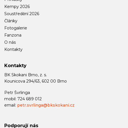
Kempy 2026
Soustředění 2026
Články
Fotogalerie
Fanzona
O nás
Kontakty
Kontakty
BK Skokani Brno, z. s.
Kounicova 294/63, 602 00 Brno
Petr Švrlinga
mobil: 724 689 012
email:
petr.svrlinga@bkskokani.cz
Podporují nás