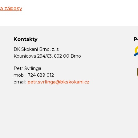
na zápasy
Kontakty
P
BK Skokani Brno, z. s.
Kounicova 294/63, 602 00 Brno
Petr Švrlinga
mobil: 724 689 012
email:
petr.svrlinga@bkskokani.cz