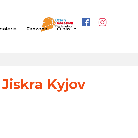
galerie
Fanzona
O nás
Jiskra Kyjov