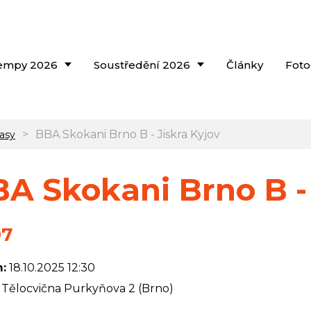
empy 2026
Soustředění 2026
Články
Foto
>
BBA Skokani Brno B - Jiskra Kyjov
asy
A Skokani Brno B - 
97
:
18.10.2025 12:30
Tělocvična Purkyňova 2 (Brno)