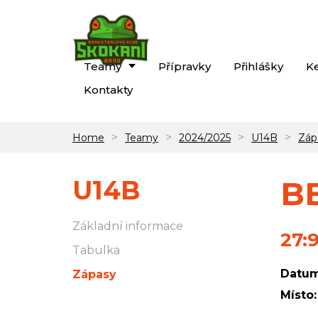
Teamy
Přípravky
Přihlášky
K
Kontakty
>
>
>
>
Home
Teamy
2024/2025
U14B
Záp
U14B
BB
Základní informace
27:
Tabulka
Datum
Zápasy
Místo: