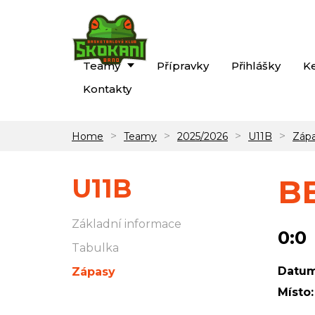
Teamy
Přípravky
Přihlášky
K
Kontakty
>
>
>
>
Home
Teamy
2025/2026
U11B
Záp
U11B
BB
Základní informace
0:0
Tabulka
Datum
Zápasy
Místo: