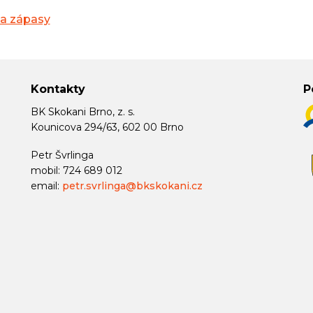
na zápasy
Kontakty
P
BK Skokani Brno, z. s.
Kounicova 294/63, 602 00 Brno
Petr Švrlinga
mobil: 724 689 012
email:
petr.svrlinga@bkskokani.cz