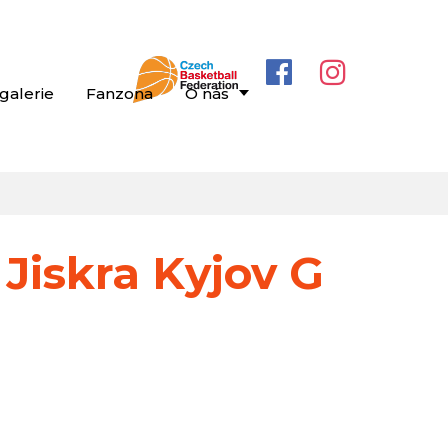
galerie
Fanzona
O nás
Jiskra Kyjov G