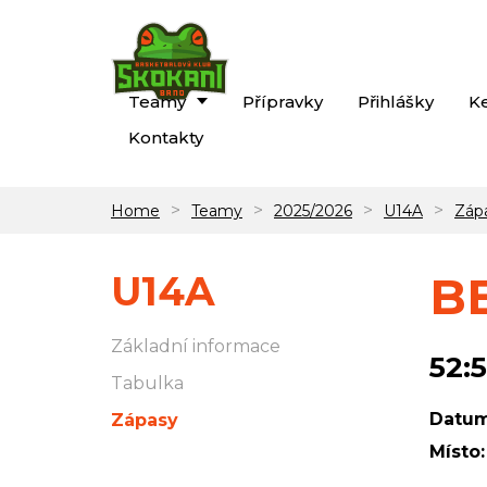
Teamy
Přípravky
Přihlášky
K
Kontakty
>
>
>
>
Home
Teamy
2025/2026
U14A
Záp
U14A
BB
Základní informace
52:
Tabulka
Datum
Zápasy
Místo: