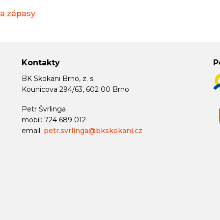
na zápasy
Kontakty
P
BK Skokani Brno, z. s.
Kounicova 294/63, 602 00 Brno
Petr Švrlinga
mobil: 724 689 012
email:
petr.svrlinga@bkskokani.cz