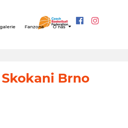
galerie
Fanzona
O nás
 Skokani Brno