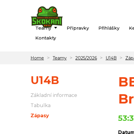
Teamy
Přípravky
Přihlášky
K
Kontakty
>
>
>
>
Home
Teamy
2025/2026
U14B
Záp
U14B
BB
Br
Základní informace
Tabulka
Zápasy
53:
Datum