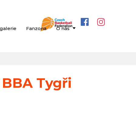
galerie
Fanzona
O nás
 BBA Tygři