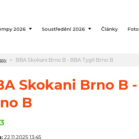
empy 2026
Soustředění 2026
Články
Foto
>
BBA Skokani Brno B - BBA Tygři Brno B
asy
A Skokani Brno B -
no B
33
:
22.11.2025 13:45