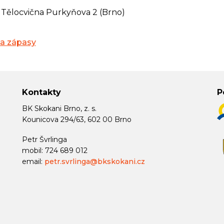
Tělocvična Purkyňova 2 (Brno)
na zápasy
Kontakty
P
BK Skokani Brno, z. s.
Kounicova 294/63, 602 00 Brno
Petr Švrlinga
mobil: 724 689 012
email:
petr.svrlinga@bkskokani.cz