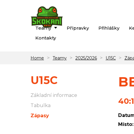
Teamy
Přípravky
Přihlášky
K
Kontakty
>
>
>
>
Home
Teamy
2025/2026
U15C
Záp
U15C
BB
Základní informace
40:1
Tabulka
Datum
Zápasy
Místo: