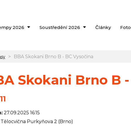
empy 2026
Soustředění 2026
Články
Foto
>
BBA Skokani Brno B - BC Vysočina
asy
A Skokani Brno B -
11
:
27.09.2025 16:15
Tělocvična Purkyňova 2 (Brno)