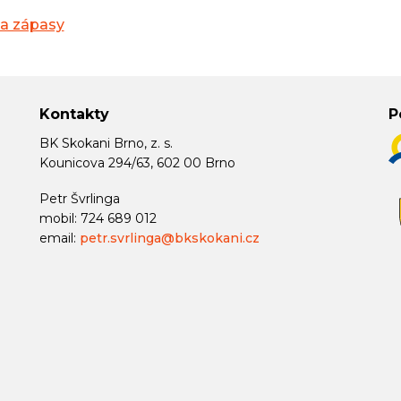
na zápasy
Kontakty
P
BK Skokani Brno, z. s.
Kounicova 294/63, 602 00 Brno
Petr Švrlinga
mobil: 724 689 012
email:
petr.svrlinga@bkskokani.cz