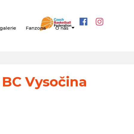
galerie
Fanzona
O nás
 BC Vysočina